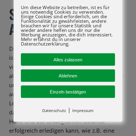
Um diese Website zu betreiben, ist es für
S-60 J KAUFEN BEI
uns notwendig Cookies zu verwenden.
Einige Cookies sind erforderlich, um die
Funktionalität zu gewährleisten, andere
ATG LIFT GMBH
brauchen wir für unsere Statistik und
wieder andere helfen uns dir nur die
Werbung anzuzeigen, die dich interessiert.
Mehr erfährst du in unserer
Datenschutzerklärung.
Die Genie® S®-60 J Teleskoparbeitsbühne
ist aufgrund ihrer optimalen Größe für
Alles zulassen
vielfältige Einsätze in der Höhe bei
allgemeinen Bau- und Montage-, Wartungs-
Ablehnen
und Inspektions- sowie Malerprojekten
Einzeln bestätigen
ausgelegt. Sie bietet die wesentlichen
Leistungsmerkmale, auf die es ankommt,
|
Datenschutz
Impressum
damit der Bediener seine Arbeiten in der
Höhe und auf unwegsamen Gelände
erfolgreich erledigen kann, wie z.B. eine