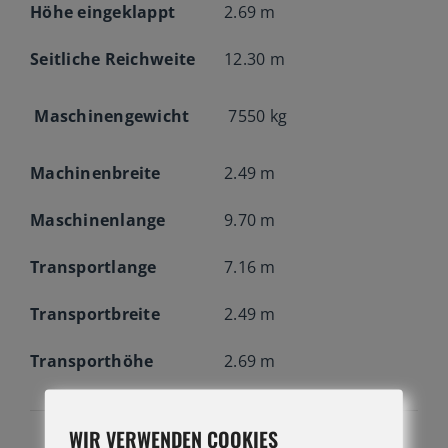
Höhe eingeklappt
2.69 m
Seitliche Reichweite
12.30 m
Maschinengewicht
7550 kg
Machinenbreite
2.49 m
Maschinenlange
9.70 m
Transportlange
7.16 m
Transportbreite
2.49 m
Transporthöhe
2.69 m
WIR VERWENDEN COOKIES