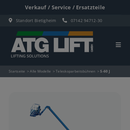
Zum
Verkauf / Service / Ersatzteile
Inhalt
Standort Bietigheim
07142 94712-30
springen
Togg
Navi
Start
Startseite
Alle Modelle
Teleskoparbeitsbühnen
S-60 J
Übersicht
Materiallifte
Personenlifte
Elektro Scherenbühnen