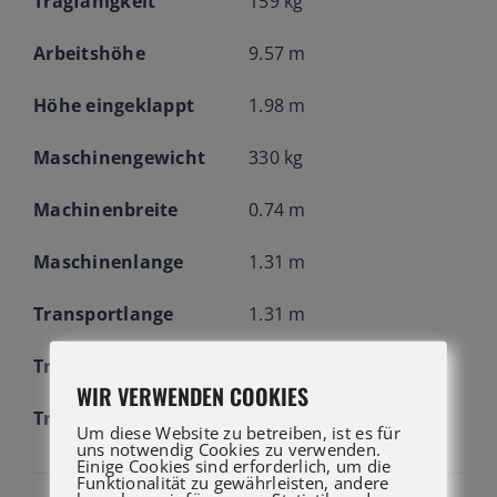
Tragfähigkeit
159 kg
Arbeitshöhe
9.57 m
Höhe eingeklappt
1.98 m
Maschinengewicht
330 kg
Machinenbreite
0.74 m
Maschinenlange
1.31 m
Transportlange
1.31 m
Transportbreite
0.74 m
WIR VERWENDEN COOKIES
Transporthöhe
1.98 m
Um diese Website zu betreiben, ist es für
uns notwendig Cookies zu verwenden.
Einige Cookies sind erforderlich, um die
Funktionalität zu gewährleisten, andere