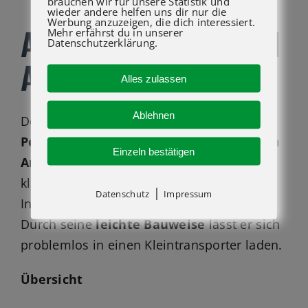
brauchen wir für unsere Statistik und
wieder andere helfen uns dir nur die
Werbung anzuzeigen, die dich interessiert.
AWP-25S KAUFEN BEI
Mehr erfährst du in unserer
Datenschutzerklärung.
ATG LIFT GMBH
Alles zulassen
Ablehnen
Der Genie®
AWP®-25S
Super Series
Personenlift
kann in
unterschiedlichsten
Einzeln bestätigen
Anwendungen
für die Vermietung, auf
kleineren Baustellen und bei
|
Datenschutz
Impressum
Instandhaltungsarbeiten genutzt werden.
Durch seine
leichte Bauweise
lässt er sich
problemlos in einen Kleintransporter laden.
Übersicht