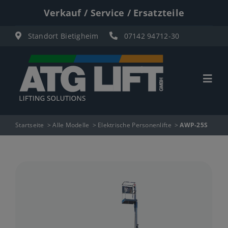
Zum
Verkauf / Service / Ersatzteile
Inhalt
Standort Bietigheim
07142 94712-30
springen
Togg
Navi
Start
Startseite
Alle Modelle
Elektrische Personenlifte
AWP-25S
Übersicht
Materiallifte
Personenlifte
Elektro Scherenbühnen