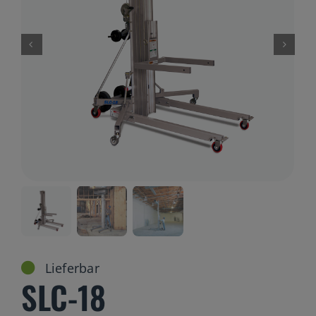
Gelenkteleskopbühnen
Teleskopbühnen
Ersatzteil Anfrage
Beratung
Lieferbar
SLC-18