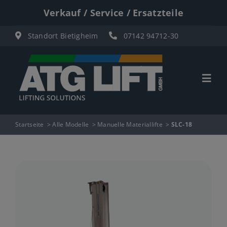
Zum
Verkauf / Service / Ersatzteile
Inhalt
Standort Bietigheim
07142 94712-30
springen
Togg
Navi
Start
Startseite
Alle Modelle
Manuelle Materiallifte
SLC-18
Übersicht
Materiallifte
Personenlifte
Elektro Scherenbühnen