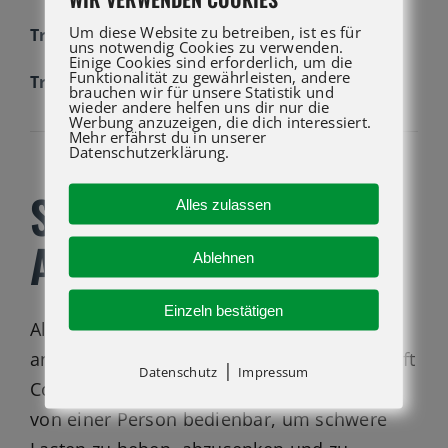
Um diese Website zu betreiben, ist es für
Transportbreite
0.80 m
uns notwendig Cookies zu verwenden.
Einige Cookies sind erforderlich, um die
Funktionalität zu gewährleisten, andere
Transporthöhe
2.18 m
brauchen wir für unsere Statistik und
wieder andere helfen uns dir nur die
Werbung anzuzeigen, die dich interessiert.
Mehr erfährst du in unserer
Datenschutzerklärung.
SLC-18 KAUFEN BEI
Alles zulassen
ATG LIFT GMBH
Ablehnen
Einzeln bestätigen
Als ideales Gerät für Bauunternehmen und
andere Dienstleister ist der Genie® Superlift
|
Datenschutz
Impressum
Contractor®
SLC™-18
Materiallift bequem
von einer Person bedienbar, um schwere