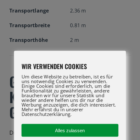
Transportlange
2.36 m
Transportbreite
0.81 m
Transporthöhe
2 m
WIR VERWENDEN COOKIES
GS-3232 E-DRIVE
Um diese Website zu betreiben, ist es für
uns notwendig Cookies zu verwenden.
Einige Cookies sind erforderlich, um die
KAUFEN BEI ATG LIFT
Funktionalität zu gewährleisten, andere
brauchen wir für unsere Statistik und
wieder andere helfen uns dir nur die
Werbung anzuzeigen, die dich interessiert.
GMBH
Mehr erfährst du in unserer
Datenschutzerklärung.
Alles zulassen
Die Genie®
GS™-3232 E-Drive
Elektro-