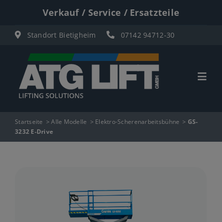
Zum
Verkauf / Service / Ersatzteile
Inhalt
Standort Bietigheim
07142 94712-30
springen
Togg
Navi
Start
Startseite
Alle Modelle
Elektro-Scherenarbeitsbühne
GS-
3232 E-Drive
Übersicht
Materiallifte
Personenlifte
Elektro Scherenbühnen