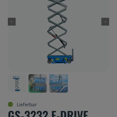
Gelenkteleskopbühnen
Teleskopbühnen
Ersatzteil Anfrage
Beratung
Lieferbar
GS-3232 E-DRIVE