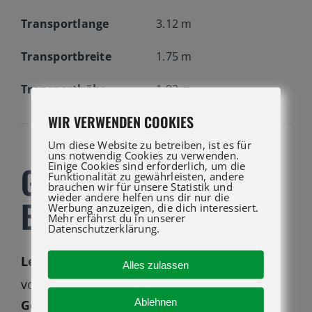
Transportlange
3.12 m
Transportbreite
1.75 m
Transporthöhe
1.92 m
WIR VERWENDEN COOKIES
Um diese Website zu betreiben, ist es für
uns notwendig Cookies zu verwenden.
Einige Cookies sind erforderlich, um die
GS-2669 DC KAUFEN
Funktionalität zu gewährleisten, andere
brauchen wir für unsere Statistik und
wieder andere helfen uns dir nur die
BEI ATG LIFT GMBH
Werbung anzuzeigen, die dich interessiert.
Mehr erfährst du in unserer
Datenschutzerklärung.
Leise und emissionsfrei
: die
Alles zulassen
®
vollelektrische Genie
GS™-2669 DC
Ablehnen
Gelände-Scherenarbeitsbühne
bewährt