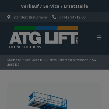
Zum
Verkauf / Service / Ersatzteile
Inhalt
Standort Bietigheim
07142 94712-30
springen
Togg
Navi
Start
Startseite
Alle Modelle
Elektro-Scherenarbeitsbühne
GS-
2669 DC
Übersicht
Materiallifte
Personenlifte
Elektro Scherenbühnen