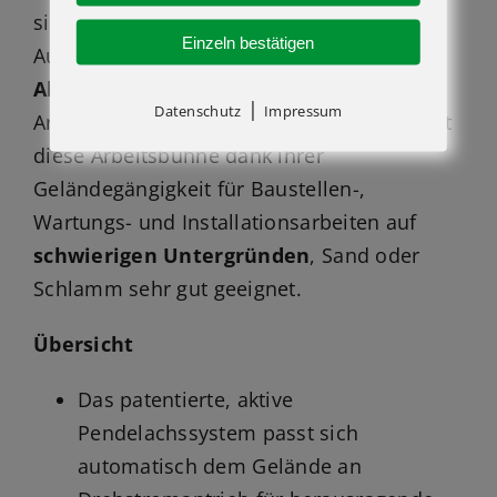
sich bei Inneneinsätzen ebenso wie bei
Einzeln bestätigen
Außeneinsätzen Dank ihrer
kompakten
Abmessungen
eignet sie sich ideal für
|
Datenschutz
Impressum
Arbeiten auf beengtem Raum. Zusätzlich ist
diese Arbeitsbühne dank ihrer
Geländegängigkeit für Baustellen-,
Wartungs- und Installationsarbeiten auf
schwierigen Untergründen
, Sand oder
Schlamm sehr gut geeignet.
Übersicht
Das patentierte, aktive
Pendelachssystem passt sich
automatisch dem Gelände an