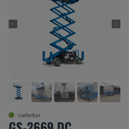
Gelenkteleskopbühnen
Teleskopbühnen
Ersatzteil Anfrage
Beratung
Lieferbar
GS-2669 DC