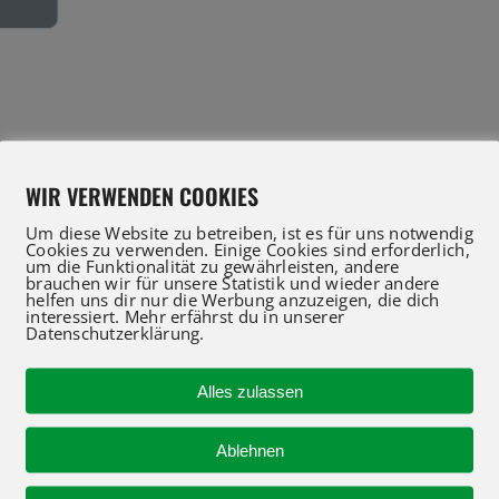
WIR VERWENDEN COOKIES
Um diese Website zu betreiben, ist es für uns notwendig
Cookies zu verwenden. Einige Cookies sind erforderlich,
um die Funktionalität zu gewährleisten, andere
brauchen wir für unsere Statistik und wieder andere
helfen uns dir nur die Werbung anzuzeigen, die dich
interessiert. Mehr erfährst du in unserer
IFT Profis für Verkauf und Service beraten Sie gerne
Datenschutzerklärung.
 an oder nutzen Sie unser Kontaktformular für eine 
Alles zulassen
Ablehnen
R-KONTAKT
NAVIGATION