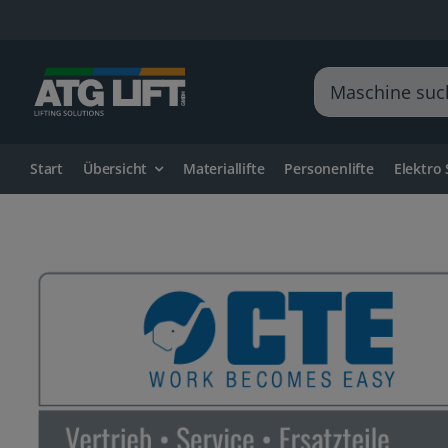
Zum
Inhalt
springen
Suche
nach:
Start
Übersicht
Materiallifte
Personenlifte
Elektro