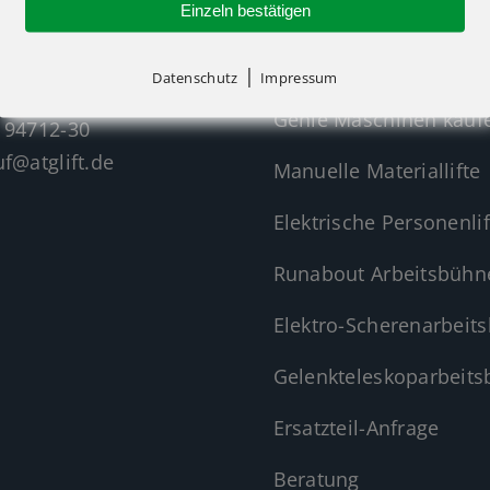
Einzeln bestätigen
Startseite
|
Datenschutz
Impressum
Genie Maschinen kauf
 94712-30
f@atglift.de
Manuelle Materiallifte
Elektrische Personenlif
Runabout Arbeitsbühn
Elektro-Scherenarbeit
Gelenkteleskoparbeit
Ersatzteil-Anfrage
Beratung