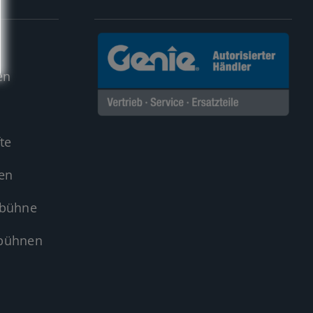
en
te
en
sbühne
sbühnen