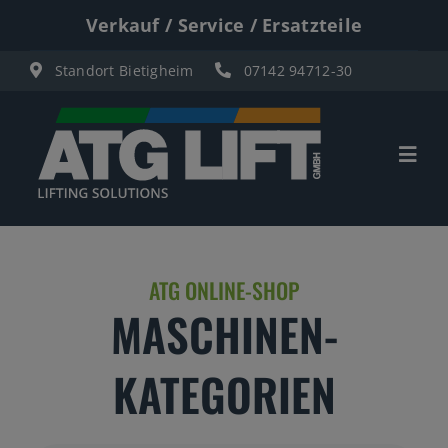
Zum
Verkauf / Service / Ersatzteile
Inhalt
Standort Bietigheim
07142 94712-30
springen
Togg
Navi
Start
ATG ONLINE-SHOP
Übersicht
MASCHINEN-
Materiallifte
KATEGORIEN
Personenlifte
Elektro Scherenbühnen