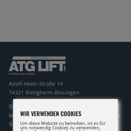
Gelenkteleskopbühnen
Teleskopbühnen
Ersatzteil Anfrage
Beratung
Adolf-Heim-Straße 14
74321 Bietigheim-Bissingen
Die ATG LIFT Profis für Verkauf und Service
WIR VERWENDEN COOKIES
beraten Sie gerne. Rufen Sie an oder nutzen
Um diese Website zu betreiben, ist es für
Sie unser Kontaktformular für eine Anfrage.
uns notwendig Cookies zu verwenden.