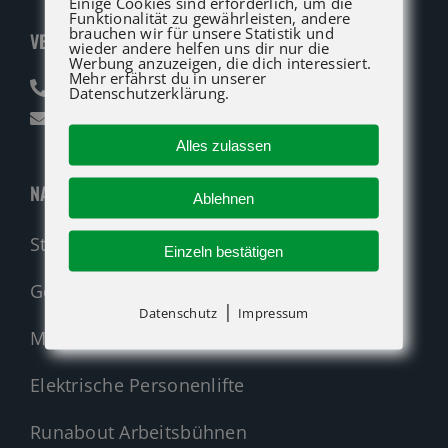
Einige Cookies sind erforderlich, um die
Funktionalität zu gewährleisten, andere
brauchen wir für unsere Statistik und
VERKAUF
wieder andere helfen uns dir nur die
Werbung anzuzeigen, die dich interessiert.
Mehr erfährst du in unserer
07142 94712-30
Datenschutzerklärung.
verkauf@atglift.de
Alles zulassen
NAVIGATION
Ablehnen
Startseite
Einzeln bestätigen
Genie Maschinen kaufen
|
Datenschutz
Impressum
Manuelle Materiallifte
Elektrische Personenlifte
Runabout Arbeitsbühnen