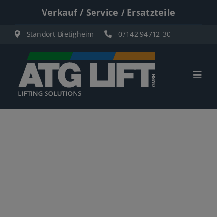
Zum
Verkauf / Service / Ersatzteile
Inhalt
Standort Bietigheim
07142 94712-30
springen
Togg
Navi
Start
Übersicht
Materiallifte
Personenlifte
Elektro Scherenbühnen