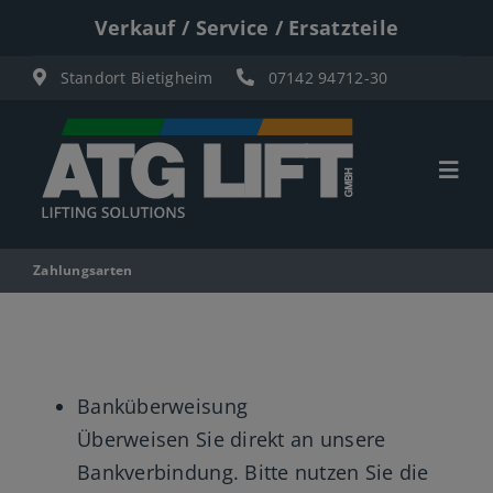
Zum
Verkauf / Service / Ersatzteile
Inhalt
Standort Bietigheim
07142 94712-30
springen
Togg
Navi
Start
Zahlungsarten
Übersicht
Materiallifte
Banküberweisung
Personenlifte
Überweisen Sie direkt an unsere
Bankverbindung. Bitte nutzen Sie die
Elektro Scherenbühnen