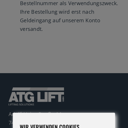
Bestellnummer als Verwendungszweck.
Ihre Bestellung wird erst nach
Gelenkteleskopbühnen
Geldeingang auf unserem Konto
Teleskopbühnen
versandt.
Ersatzteil Anfrage
Beratung
Adolf-Heim-Straße 14
74321 Bietigheim-Bissingen
WIR VERWENDEN COOKIES