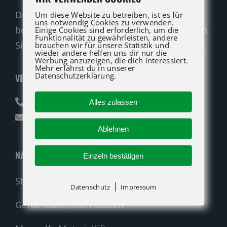
Die ATG LIFT Profis für Verkauf und Service
Um diese Website zu betreiben, ist es für
uns notwendig Cookies zu verwenden.
beraten Sie gerne. Rufen Sie an oder nutzen
Einige Cookies sind erforderlich, um die
Funktionalität zu gewährleisten, andere
Sie unser Kontaktformular für eine Anfrage.
brauchen wir für unsere Statistik und
wieder andere helfen uns dir nur die
Werbung anzuzeigen, die dich interessiert.
Mehr erfährst du in unserer
Datenschutzerklärung.
VERKAUF
07142 94712-30
Alles zulassen
verkauf@atglift.de
Ablehnen
NAVIGATION
Einzeln bestätigen
Startseite
|
Datenschutz
Impressum
Genie Maschinen kaufen