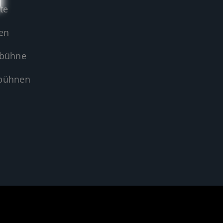
te
en
sbühne
sbühnen