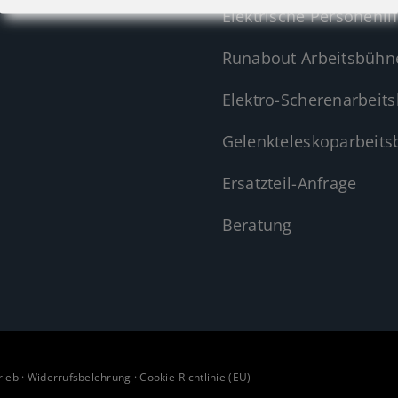
Elektrische Personenlif
Runabout Arbeitsbühn
Elektro-Scherenarbeit
Gelenkteleskoparbeit
Ersatzteil-Anfrage
Beratung
rieb
·
Widerrufsbelehrung
·
Cookie-Richtlinie (EU)