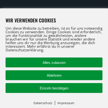
WIR VERWENDEN COOKIES
IFT Profis für Verkauf und Service beraten Sie gerne
Um diese Website zu betreiben, ist es für uns notwendig
Cookies zu verwenden. Einige Cookies sind erforderlich,
 an oder nutzen Sie unser Kontaktformular für eine 
um die Funktionalität zu gewährleisten, andere
brauchen wir für unsere Statistik und wieder andere
helfen uns dir nur die Werbung anzuzeigen, die dich
interessiert. Mehr erfährst du in unserer
Datenschutzerklärung.
R-KONTAKT
NAVIGATION
Alles zulassen
Ablehnen
Startseite
Einzeln bestätigen
Genie Maschinen kauf
 94712-30
f@atglift.de
Manuelle Materiallifte
|
Datenschutz
Impressum