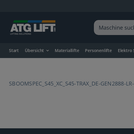
Zum
Inhalt
springen
Suche
nach:
Start
Übersicht
Materiallifte
Personenlifte
Elektro
SBOOMSPEC_S45_XC_S45-TRAX_DE-GEN2888-LR