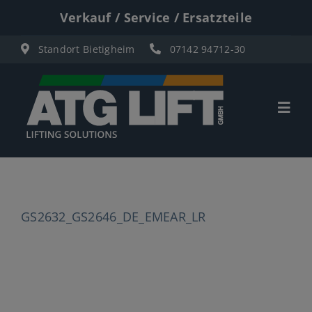
Zum
Verkauf / Service / Ersatzteile
Inhalt
Standort Bietigheim
07142 94712-30
springen
Togg
Navi
Start
Übersicht
GS2632_GS2646_DE_EMEAR_LR
Materiallifte
Personenlifte
Elektro Scherenbühnen