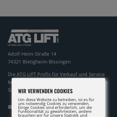
Gelenkteleskopbühnen
Teleskopbühnen
Ersatzteil Anfrage
Beratung
Adolf-Heim-Straße 14
74321 Bietigheim-Bissingen
Die ATG LIFT Profis für Verkauf und Service
beraten Sie gerne. Rufen Sie an oder nutzen
Sie unser Kontaktformular für eine Anfrage.
WIR VERWENDEN COOKIES
Um diese Website zu betreiben, ist es für
uns notwendig Cookies zu verwenden.
VERKAUF
Einige Cookies sind erforderlich, um die
Funktionalität zu gewährleisten, andere
brauchen wir für unsere Statistik und