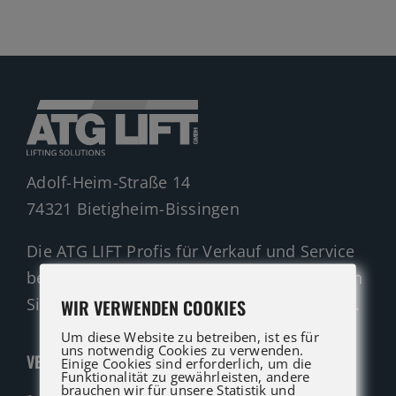
Gelenkteleskopbühnen
Teleskopbühnen
Ersatzteil Anfrage
Beratung
Adolf-Heim-Straße 14
74321 Bietigheim-Bissingen
Die ATG LIFT Profis für Verkauf und Service
beraten Sie gerne. Rufen Sie an oder nutzen
Sie unser Kontaktformular für eine Anfrage.
WIR VERWENDEN COOKIES
Um diese Website zu betreiben, ist es für
uns notwendig Cookies zu verwenden.
VERKAUF
Einige Cookies sind erforderlich, um die
Funktionalität zu gewährleisten, andere
brauchen wir für unsere Statistik und