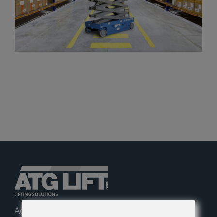
Gelenkteleskopbühnen
Teleskopbühnen
Ersatzteil Anfrage
Beratung
Adolf-Heim-Straße 14