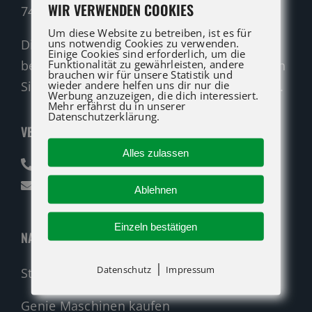
WIR VERWENDEN COOKIES
74321 Bietigheim-Bissingen
Um diese Website zu betreiben, ist es für
uns notwendig Cookies zu verwenden.
Die ATG LIFT Profis für Verkauf und Service
Einige Cookies sind erforderlich, um die
Funktionalität zu gewährleisten, andere
beraten Sie gerne. Rufen Sie an oder nutzen
brauchen wir für unsere Statistik und
wieder andere helfen uns dir nur die
Sie unser Kontaktformular für eine Anfrage.
Werbung anzuzeigen, die dich interessiert.
Mehr erfährst du in unserer
Datenschutzerklärung.
VERKAUF
Alles zulassen
07142 94712-30
verkauf@atglift.de
Ablehnen
Einzeln bestätigen
NAVIGATION
|
Datenschutz
Impressum
Startseite
Genie Maschinen kaufen