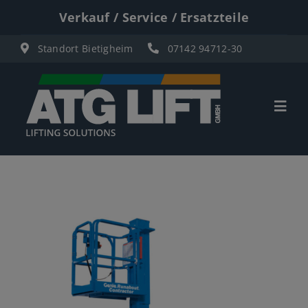
Zum
Verkauf / Service / Ersatzteile
Inhalt
Standort Bietigheim
07142 94712-30
springen
Togg
Navi
Start
Übersicht
Materiallifte
Personenlifte
Elektro Scherenbühnen