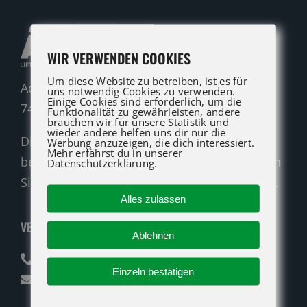
WIR VERWENDEN COOKIES
Um diese Website zu betreiben, ist es für
Adolf-Heim-Straße 14
uns notwendig Cookies zu verwenden.
Einige Cookies sind erforderlich, um die
74321 Bietigheim-Bissingen
Funktionalität zu gewährleisten, andere
brauchen wir für unsere Statistik und
wieder andere helfen uns dir nur die
Die ATG LIFT Profis für Verkauf und Service
Werbung anzuzeigen, die dich interessiert.
Mehr erfährst du in unserer
beraten Sie gerne. Rufen Sie an oder nutzen
Datenschutzerklärung.
Sie unser Kontaktformular für eine Anfrage.
Alles zulassen
VERKAUF
Ablehnen
07142 94712-30
Einzeln bestätigen
verkauf@atglift.de