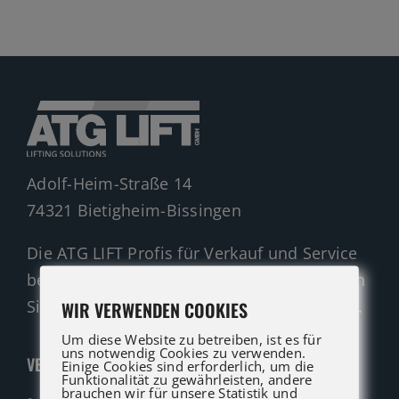
Gelenkteleskopbühnen
Teleskopbühnen
Ersatzteil Anfrage
Beratung
Adolf-Heim-Straße 14
74321 Bietigheim-Bissingen
Die ATG LIFT Profis für Verkauf und Service
beraten Sie gerne. Rufen Sie an oder nutzen
Sie unser Kontaktformular für eine Anfrage.
WIR VERWENDEN COOKIES
Um diese Website zu betreiben, ist es für
uns notwendig Cookies zu verwenden.
VERKAUF
Einige Cookies sind erforderlich, um die
Funktionalität zu gewährleisten, andere
brauchen wir für unsere Statistik und