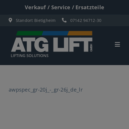
Zum
Verkauf / Service / Ersatzteile
Inhalt
Standort Bietigheim
07142 94712-30
springen
Togg
Navi
Start
Übersicht
awpspec_gr-20j_-_gr-26j_de_lr
Materiallifte
Personenlifte
Elektro Scherenbühnen