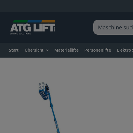
Zum
Inhalt
springen
Suche
nach:
Start
Übersicht
Materiallifte
Personenlifte
Elektro