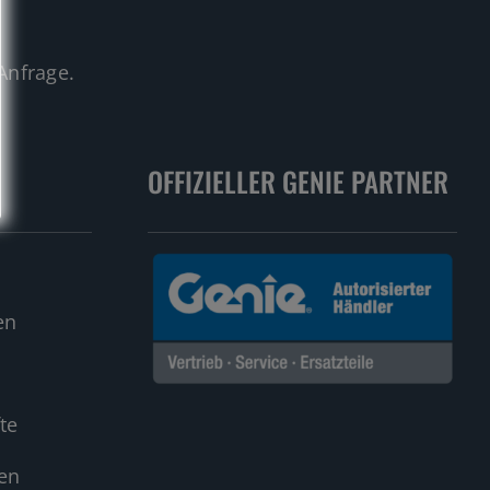
.
Anfrage.
OFFIZIELLER GENIE PARTNER
en
te
en