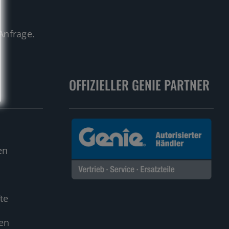
.
Anfrage.
OFFIZIELLER GENIE PARTNER
en
te
en