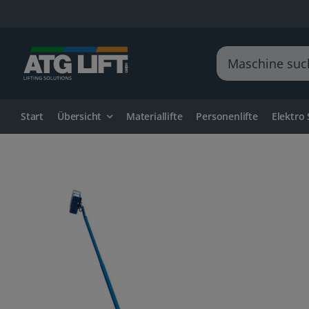
Zum
Inhalt
springen
Suche
nach:
Start
Übersicht
Materiallifte
Personenlifte
Elektro