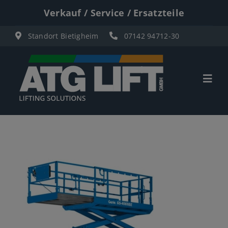
Zum
Verkauf / Service / Ersatzteile
Inhalt
Standort Bietigheim
07142 94712-30
springen
Togg
Navi
Start
Übersicht
Materiallifte
Personenlifte
Elektro Scherenbühnen