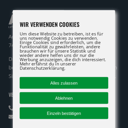
WIR VERWENDEN COOKIES
Um diese Website zu betreiben, ist es für
Adolf-Heim-Straße 14
uns notwendig Cookies zu verwenden.
Einige Cookies sind erforderlich, um die
74321 Bietigheim-Bissingen
Funktionalität zu gewährleisten, andere
brauchen wir für unsere Statistik und
wieder andere helfen uns dir nur die
Die ATG LIFT Profis für Verkauf und Service
Werbung anzuzeigen, die dich interessiert.
Mehr erfährst du in unserer
beraten Sie gerne. Rufen Sie an oder nutzen
Datenschutzerklärung.
Sie unser Kontaktformular für eine Anfrage.
Alles zulassen
VERKAUF
Ablehnen
07142 94712-30
Einzeln bestätigen
verkauf@atglift.de