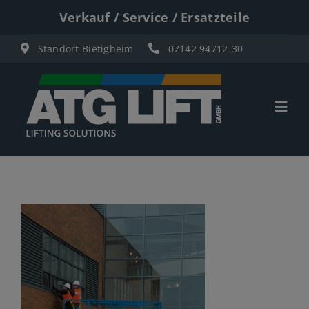
Zum
Verkauf / Service / Ersatzteile
Inhalt
Standort Bietigheim
07142 94712-30
springen
Togg
Navi
Start
Übersicht
Materiallifte
Personenlifte
Elektro Scherenbühnen