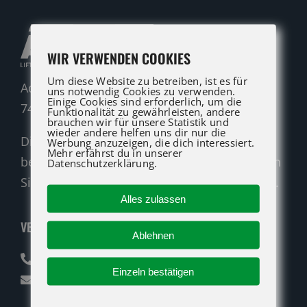
WIR VERWENDEN COOKIES
Um diese Website zu betreiben, ist es für
Adolf-Heim-Straße 14
uns notwendig Cookies zu verwenden.
Einige Cookies sind erforderlich, um die
74321 Bietigheim-Bissingen
Funktionalität zu gewährleisten, andere
brauchen wir für unsere Statistik und
wieder andere helfen uns dir nur die
Die ATG LIFT Profis für Verkauf und Service
Werbung anzuzeigen, die dich interessiert.
Mehr erfährst du in unserer
beraten Sie gerne. Rufen Sie an oder nutzen
Datenschutzerklärung.
Sie unser Kontaktformular für eine Anfrage.
Alles zulassen
VERKAUF
Ablehnen
07142 94712-30
Einzeln bestätigen
verkauf@atglift.de