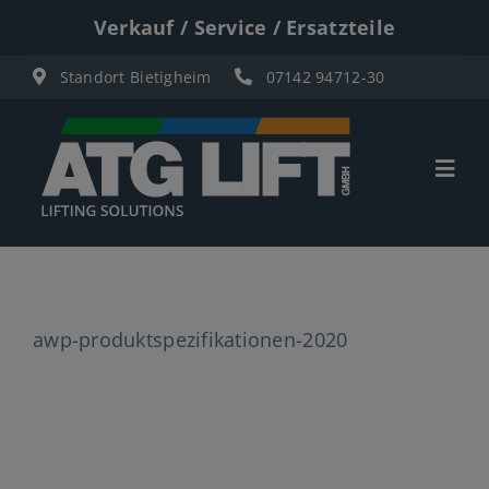
Zum
Verkauf / Service / Ersatzteile
Inhalt
Standort Bietigheim
07142 94712-30
springen
Togg
Navi
Start
Übersicht
awp-produktspezifikationen-2020
Materiallifte
Personenlifte
Elektro Scherenbühnen