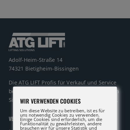
Gelenkteleskopbühnen
Teleskopbühnen
Ersatzteil Anfrage
Beratung
Adolf-Heim-Straße 14
74321 Bietigheim-Bissingen
Die ATG LIFT Profis für Verkauf und Service
beraten Sie gerne. Rufen Sie an oder nutzen
Sie unser Kontaktformular für eine Anfrage.
WIR VERWENDEN COOKIES
Um diese Website zu betreiben, ist es für
uns notwendig Cookies zu verwenden.
VERKAUF
Einige Cookies sind erforderlich, um die
Funktionalität zu gewährleisten, andere
brauchen wir für unsere Statistik und