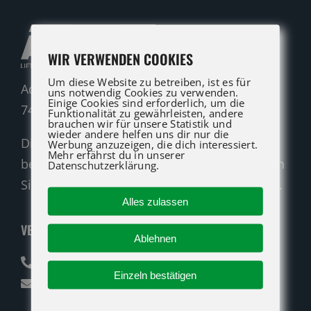
WIR VERWENDEN COOKIES
Um diese Website zu betreiben, ist es für
Adolf-Heim-Straße 14
uns notwendig Cookies zu verwenden.
Einige Cookies sind erforderlich, um die
74321 Bietigheim-Bissingen
Funktionalität zu gewährleisten, andere
brauchen wir für unsere Statistik und
wieder andere helfen uns dir nur die
Die ATG LIFT Profis für Verkauf und Service
Werbung anzuzeigen, die dich interessiert.
Mehr erfährst du in unserer
beraten Sie gerne. Rufen Sie an oder nutzen
Datenschutzerklärung.
Sie unser Kontaktformular für eine Anfrage.
Alles zulassen
VERKAUF
Ablehnen
07142 94712-30
Einzeln bestätigen
verkauf@atglift.de