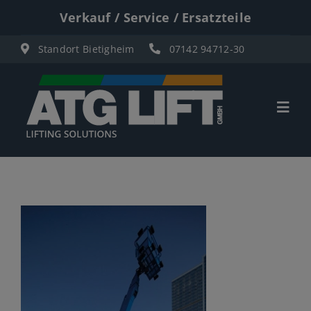
Zum
Verkauf / Service / Ersatzteile
Inhalt
Standort Bietigheim
07142 94712-30
springen
Togg
Navi
Start
Übersicht
Materiallifte
Personenlifte
Elektro Scherenbühnen