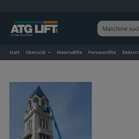
Zum
Inhalt
springen
Suche
nach:
Start
Übersicht
Materiallifte
Personenlifte
Elektro