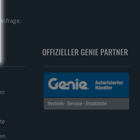
.
Anfrage.
OFFIZIELLER GENIE PARTNER
en
te
en