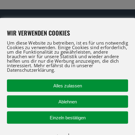
WIR VERWENDEN COOKIES
Um diese Website zu betreiben, ist es für uns notwendig
Cookies zu verwenden. Einige Cookies sind erforderlich,
IFT Profis für Verkauf und Service beraten Sie gerne
um die Funktionalität zu gewährleisten, andere
brauchen wir für unsere Statistik und wieder andere
 an oder nutzen Sie unser Kontaktformular für eine 
helfen uns dir nur die Werbung anzuzeigen, die dich
interessiert. Mehr erfährst du in unserer
Datenschutzerklärung.
R-KONTAKT
Alles zulassen
NAVIGATION
Ablehnen
Startseite
Einzeln bestätigen
Genie Maschinen kauf
 94712-30