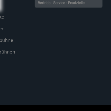
te
en
sbühne
sbühnen