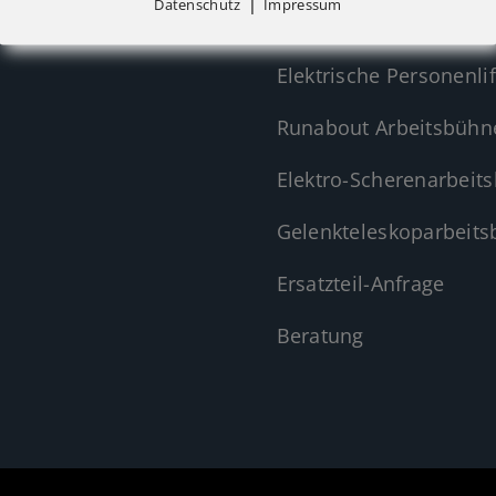
|
Datenschutz
Impressum
f@atglift.de
Manuelle Materiallifte
Elektrische Personenlif
Runabout Arbeitsbühn
Elektro-Scherenarbeit
Gelenkteleskoparbeit
Ersatzteil-Anfrage
Beratung