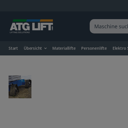
Zum
Inhalt
springen
Suche
nach:
Start
Übersicht
Materiallifte
Personenlifte
Elektro