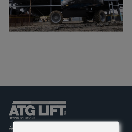
Gelenkteleskopbühnen
Teleskopbühnen
Ersatzteil Anfrage
Beratung
Adolf-Heim-Straße 14