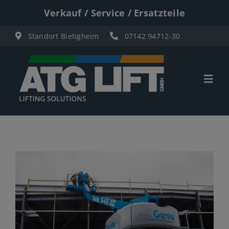
Zum
Verkauf / Service / Ersatzteile
Inhalt
Standort Bietigheim
07142 94712-30
springen
Togg
Navi
Start
Übersicht
Materiallifte
Personenlifte
Elektro Scherenbühnen