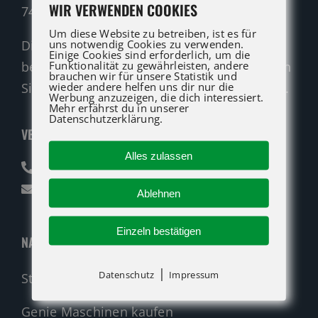
WIR VERWENDEN COOKIES
74321 Bietigheim-Bissingen
Um diese Website zu betreiben, ist es für
uns notwendig Cookies zu verwenden.
Die ATG LIFT Profis für Verkauf und Service
Einige Cookies sind erforderlich, um die
Funktionalität zu gewährleisten, andere
beraten Sie gerne. Rufen Sie an oder nutzen
brauchen wir für unsere Statistik und
wieder andere helfen uns dir nur die
Sie unser Kontaktformular für eine Anfrage.
Werbung anzuzeigen, die dich interessiert.
Mehr erfährst du in unserer
Datenschutzerklärung.
VERKAUF
Alles zulassen
07142 94712-30
verkauf@atglift.de
Ablehnen
Einzeln bestätigen
NAVIGATION
|
Datenschutz
Impressum
Startseite
Genie Maschinen kaufen