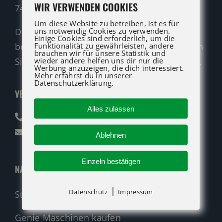
WIR VERWENDEN COOKIES
74321 Bietigheim-Bissingen
Um diese Website zu betreiben, ist es für
uns notwendig Cookies zu verwenden.
Die ATG LIFT Profis für Verkauf und Service
Einige Cookies sind erforderlich, um die
Funktionalität zu gewährleisten, andere
beraten Sie gerne. Rufen Sie an oder nutzen
brauchen wir für unsere Statistik und
wieder andere helfen uns dir nur die
Sie unser Kontaktformular für eine Anfrage.
Werbung anzuzeigen, die dich interessiert.
Mehr erfährst du in unserer
Datenschutzerklärung.
VERKAUF
Alles zulassen
07142 94712-30
verkauf@atglift.de
Ablehnen
Einzeln bestätigen
NAVIGATION
|
Datenschutz
Impressum
Startseite
Genie Maschinen kaufen