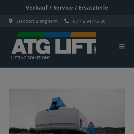
Zum
Verkauf / Service / Ersatzteile
Inhalt
Standort Bietigheim
07142 94712-30
springen
Togg
Navi
Start
Übersicht
Materiallifte
Personenlifte
Elektro Scherenbühnen