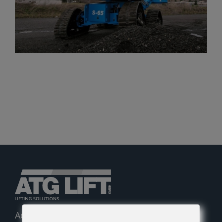
Gelenkteleskopbühnen
Teleskopbühnen
Ersatzteil Anfrage
Beratung
Adolf-Heim-Straße 14