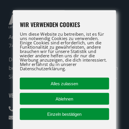
WIR VERWENDEN COOKIES
Um diese Website zu betreiben, ist es für
Adolf-Heim-Straße 14
uns notwendig Cookies zu verwenden.
Einige Cookies sind erforderlich, um die
74321 Bietigheim-Bissingen
Funktionalität zu gewährleisten, andere
brauchen wir für unsere Statistik und
wieder andere helfen uns dir nur die
Die ATG LIFT Profis für Verkauf und Service
Werbung anzuzeigen, die dich interessiert.
Mehr erfährst du in unserer
beraten Sie gerne. Rufen Sie an oder nutzen
Datenschutzerklärung.
Sie unser Kontaktformular für eine Anfrage.
Alles zulassen
VERKAUF
Ablehnen
07142 94712-30
Einzeln bestätigen
verkauf@atglift.de