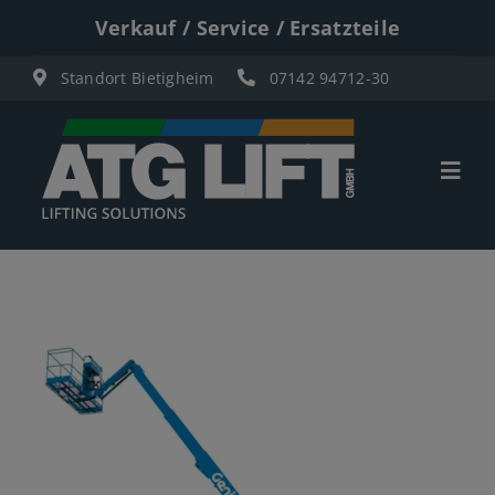
Zum
Verkauf / Service / Ersatzteile
Inhalt
Standort Bietigheim
07142 94712-30
springen
Togg
Navi
Start
Übersicht
Materiallifte
Personenlifte
Elektro Scherenbühnen