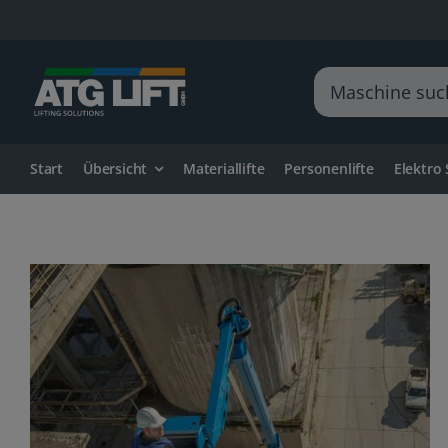
Zum
Inhalt
springen
Suche
nach:
Start
Übersicht
Materiallifte
Personenlifte
Elektro