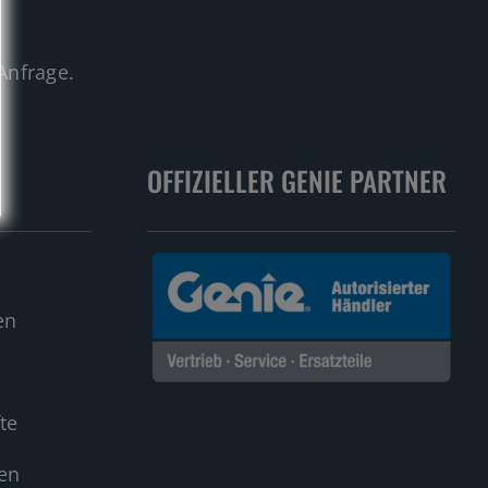
.
Anfrage.
OFFIZIELLER GENIE PARTNER
en
te
en