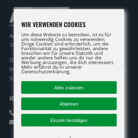
WIR VERWENDEN COOKIES
Um diese Website zu betreiben, ist es für
Adolf-Heim-Straße 14
uns notwendig Cookies zu verwenden.
Einige Cookies sind erforderlich, um die
74321 Bietigheim-Bissingen
Funktionalität zu gewährleisten, andere
brauchen wir für unsere Statistik und
wieder andere helfen uns dir nur die
Die ATG LIFT Profis für Verkauf und Service
Werbung anzuzeigen, die dich interessiert.
Mehr erfährst du in unserer
beraten Sie gerne. Rufen Sie an oder nutzen
Datenschutzerklärung.
Sie unser Kontaktformular für eine Anfrage.
Alles zulassen
VERKAUF
Ablehnen
07142 94712-30
Einzeln bestätigen
verkauf@atglift.de