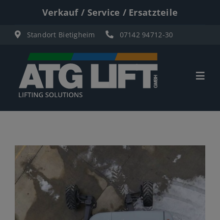
Zum
Verkauf / Service / Ersatzteile
Inhalt
Standort Bietigheim
07142 94712-30
springen
Togg
Navi
Start
Übersicht
Materiallifte
Personenlifte
Elektro Scherenbühnen