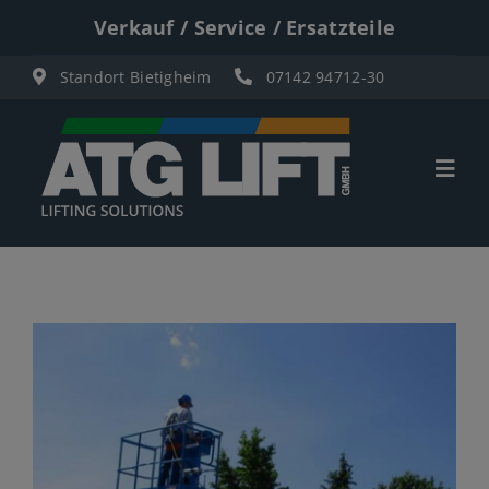
Zum
Verkauf / Service / Ersatzteile
Inhalt
Standort Bietigheim
07142 94712-30
springen
Togg
Navi
Start
Übersicht
Materiallifte
Personenlifte
Elektro Scherenbühnen