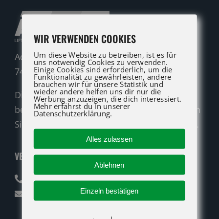
WIR VERWENDEN COOKIES
Um diese Website zu betreiben, ist es für
Adolf-Heim-Straße 14
uns notwendig Cookies zu verwenden.
Einige Cookies sind erforderlich, um die
74321 Bietigheim-Bissingen
Funktionalität zu gewährleisten, andere
brauchen wir für unsere Statistik und
wieder andere helfen uns dir nur die
Die ATG LIFT Profis für Verkauf und Service
Werbung anzuzeigen, die dich interessiert.
Mehr erfährst du in unserer
beraten Sie gerne. Rufen Sie an oder nutzen
Datenschutzerklärung.
Sie unser Kontaktformular für eine Anfrage.
Alles zulassen
VERKAUF
Ablehnen
07142 94712-30
Einzeln bestätigen
verkauf@atglift.de