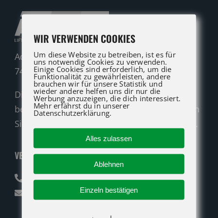
WIR VERWENDEN COOKIES
Um diese Website zu betreiben, ist es für
Adolf-Heim-Straße 14
uns notwendig Cookies zu verwenden.
Einige Cookies sind erforderlich, um die
74321 Bietigheim-Bissingen
Funktionalität zu gewährleisten, andere
brauchen wir für unsere Statistik und
wieder andere helfen uns dir nur die
Die ATG LIFT Profis für Verkauf und Service
Werbung anzuzeigen, die dich interessiert.
Mehr erfährst du in unserer
beraten Sie gerne. Rufen Sie an oder nutzen
Datenschutzerklärung.
Sie unser Kontaktformular für eine Anfrage.
Alles zulassen
VERKAUF
Ablehnen
07142 94712-30
Einzeln bestätigen
verkauf@atglift.de