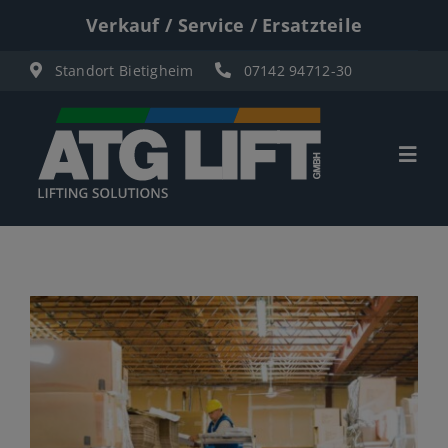
Zum
Verkauf / Service / Ersatzteile
Inhalt
Standort Bietigheim
07142 94712-30
springen
Togg
Navi
Start
Übersicht
Materiallifte
Personenlifte
Elektro Scherenbühnen