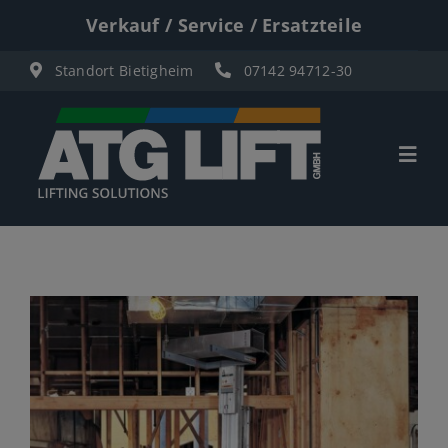
Zum
Verkauf / Service / Ersatzteile
Inhalt
Standort Bietigheim
07142 94712-30
springen
Togg
Navi
Start
Übersicht
Materiallifte
Personenlifte
Elektro Scherenbühnen