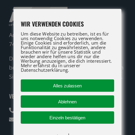
WIR VERWENDEN COOKIES
Um diese Website zu betreiben, ist es für
Adolf-Heim-Straße 14
uns notwendig Cookies zu verwenden.
Einige Cookies sind erforderlich, um die
74321 Bietigheim-Bissingen
Funktionalität zu gewährleisten, andere
brauchen wir für unsere Statistik und
wieder andere helfen uns dir nur die
Die ATG LIFT Profis für Verkauf und Service
Werbung anzuzeigen, die dich interessiert.
Mehr erfährst du in unserer
beraten Sie gerne. Rufen Sie an oder nutzen
Datenschutzerklärung.
Sie unser Kontaktformular für eine Anfrage.
Alles zulassen
VERKAUF
Ablehnen
07142 94712-30
Einzeln bestätigen
verkauf@atglift.de