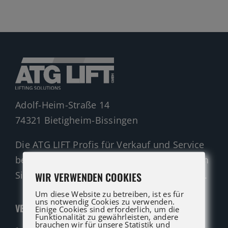
Gelenkteleskopbühnen
Teleskopbühnen
Ersatzteil Anfrage
Beratung
Adolf-Heim-Straße 14
74321 Bietigheim-Bissingen
Die ATG LIFT Profis für Verkauf und Service
beraten Sie gerne. Rufen Sie an oder nutzen
Sie unser Kontaktformular für eine Anfrage.
WIR VERWENDEN COOKIES
Um diese Website zu betreiben, ist es für
uns notwendig Cookies zu verwenden.
VERKAUF
Einige Cookies sind erforderlich, um die
Funktionalität zu gewährleisten, andere
brauchen wir für unsere Statistik und