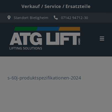
Zum
Verkauf / Service / Ersatzteile
Inhalt
Standort Bietigheim
07142 94712-30
springen
Togg
Navi
Start
Übersicht
s-60j-produktspezifikationen-2024
Materiallifte
Personenlifte
Elektro Scherenbühnen