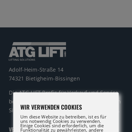
Gelenkteleskopbühnen
Teleskopbühnen
Ersatzteil Anfrage
Beratung
Adolf-Heim-Straße 14
74321 Bietigheim-Bissingen
Die ATG LIFT Profis für Verkauf und Service
beraten Sie gerne. Rufen Sie an oder nutzen
WIR VERWENDEN COOKIES
Sie unser Kontaktformular für eine Anfrage.
Um diese Website zu betreiben, ist es für
uns notwendig Cookies zu verwenden.
Einige Cookies sind erforderlich, um die
VERKAUF
Funktionalität zu gewährleisten, andere