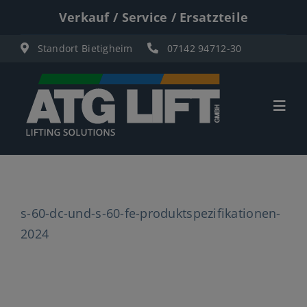
Zum
Verkauf / Service / Ersatzteile
Inhalt
Standort Bietigheim
07142 94712-30
springen
Togg
Navi
Start
Übersicht
s-60-dc-und-s-60-fe-produktspezifikationen-
Materiallifte
2024
Personenlifte
Elektro Scherenbühnen