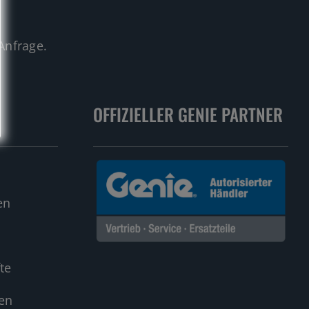
.
Anfrage.
OFFIZIELLER GENIE PARTNER
en
te
en