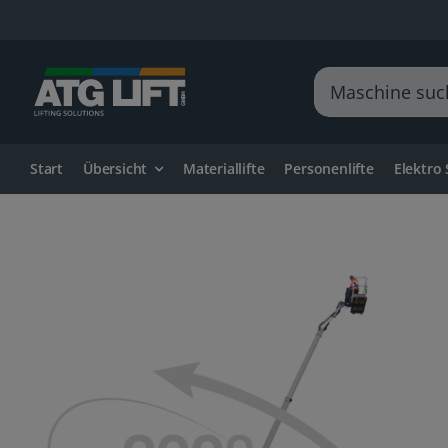
Zum
Inhalt
springen
Suche
nach:
Start
Übersicht
Materiallifte
Personenlifte
Elektro